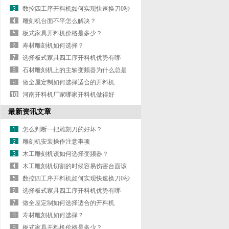
数控四工序开料机如何实现快速换刀0秒
切换？
雕刻机台面不平怎么解决？
板式家具开料机价格是多少？
寿材雕刻机如何选择？
选择板式家具四工序开料机优势有哪
些？
石材雕刻机上的主轴变频器为什么总是
报警？
做全屋定制如何选择适合的开料机
河南开料机厂家哪家开料机做得好
最新资讯文章
怎么判断一把雕刻刀的好坏？
雕刻机安装操作注意事项
木工雕刻机该如何选择变频器？
木工雕刻机切割的时候容易伤害台面该
如何处理？
数控四工序开料机如何实现快速换刀0秒
切换？
选择板式家具四工序开料机优势有哪
些？
做全屋定制如何选择适合的开料机
寿材雕刻机如何选择？
板式家具开料机价格是多少？