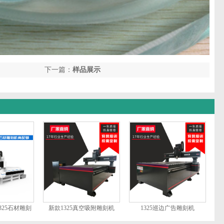
下一篇：
样品展示
325石材雕刻
新款1325真空吸附雕刻机
1325巡边广告雕刻机