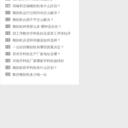
四轴和五轴雕刻机有什么区别？
雕刻机运行过程抖动怎么解决？
雕刻机台面不平怎么解决？
雕刻机种类那么多 哪种适合你？
四工序数控开料机好还是双工序排钻开
料机好
雕刻机步进和伺服该如何选择？
一台好的雕刻机有哪些因素决定？
郑州开料机生产厂家地址在哪？
河南开料机厂家哪家开料机做得好
雕刻机和开料机有什么区别？
数控雕刻机多少钱一台