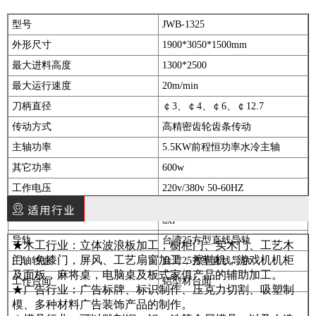
型号
JWB-1325
外形尺寸
1900*3050*1500mm
最大进料高度
1300*2500
最大运行速度
20m/min
刀柄直径
￠3、￠4、￠6、￠12.7
传动方式
高精密齿轮齿条传动
主轴功率
5.5KW前程恒功率水冷主轴
其它功率
600w
工作电压
220v/380v 50-60HZ
G代码[nc]、mmg、PIt、eng、
雕刻指令
dxf
导轨
台湾25方型直线导轨
★木工行业：立体波浪板加工，橱柜门、实木门、工艺木
门、免漆门，屏风、工艺扇窗加工，擦鞋机，游戏机机柜
主轴转速
台湾25方型直线导轨
及面板，麻将桌，电脑桌及板式家俱产品的辅助加工。
工作台面
铝型材台面
★广告行业：广告标牌、标识制作、压克力切割、吸塑制
模、多种材料广告装饰产品的制作。